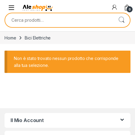
Skip to navigation
Skip to content
0
Cerca:
Home
Bici Elettriche
Non è stato trovato nessun prodotto che corrisponde
alla tua selezione.
Il Mio Account