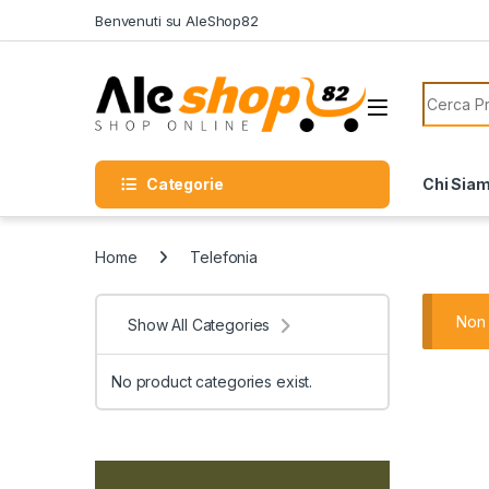
Skip to navigation
Skip to content
Benvenuti su AleShop82
Search f
Categorie
Chi Sia
Home
Telefonia
Non 
Show All Categories
No product categories exist.