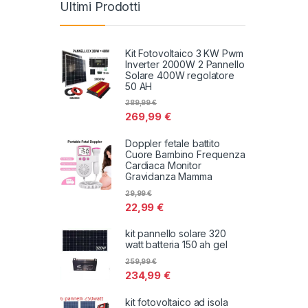
Ultimi Prodotti
Kit Fotovoltaico 3 KW Pwm
Inverter 2000W 2 Pannello
Solare 400W regolatore
50 AH
289,99
€
269,99
€
Doppler fetale battito
Cuore Bambino Frequenza
Cardiaca Monitor
Gravidanza Mamma
29,99
€
22,99
€
kit pannello solare 320
watt batteria 150 ah gel
259,99
€
234,99
€
kit fotovoltaico ad isola