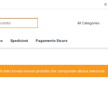
or:
mo
Spedizioni
Pagamento Sicuro
è stato trovato nessun prodotto che corrisponde alla tua selezione.