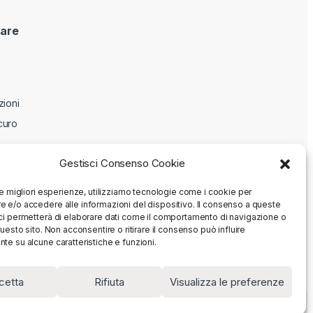
are
zioni
curo
Gestisci Consenso Cookie
le migliori esperienze, utilizziamo tecnologie come i cookie per
 e/o accedere alle informazioni del dispositivo. Il consenso a queste
ci permetterà di elaborare dati come il comportamento di navigazione o
questo sito. Non acconsentire o ritirare il consenso può influire
te su alcune caratteristiche e funzioni.
cetta
Rifiuta
Visualizza le preferenze