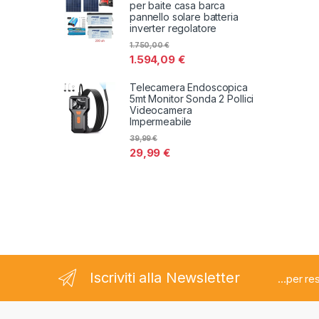
per baite casa barca
pannello solare batteria
inverter regolatore
1.750,00
€
1.594,09
€
Telecamera Endoscopica
5mt Monitor Sonda 2 Pollici
Videocamera
Impermeabile
39,99
€
29,99
€
Iscriviti alla Newsletter
...per r