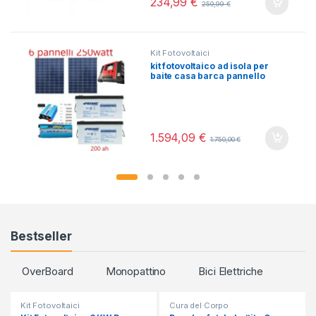
234,99
€
259,99
€
Kit Fotovoltaici
kit fotovoltaico ad isola per
baite casa barca pannello
solare batteria inverter
regolatore
1.594,09
€
1.750,00
€
Bestseller
OverBoard
Monopattino
Bici Elettriche
Kit Fotovoltaici
Cura del Corpo