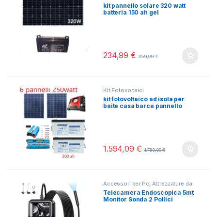
kit pannello solare 320 watt
batteria 150 ah gel
234,99
€
259,99
€
Kit Fotovoltaici
kit fotovoltaico ad isola per
baite casa barca pannello
solare batteria inverter
regolatore
1.594,09
€
1.750,00
€
Accessori per Pc
,
Attrezzature da
Lavoro
,
Telecamere
Telecamera Endoscopica 5mt
Monitor Sonda 2 Pollici
Videocamera Impermeabile