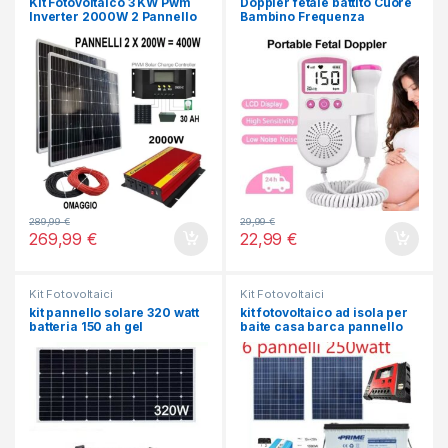
Kit Fotovoltaico 3 KW Pwm
Doppler fetale battito Cuore
Inverter 2000W 2 Pannello
Bambino Frequenza
Solare 400W regolatore 50
Cardiaca Monitor
AH
Gravidanza Mamma
289,99
€
29,99
€
269,99
€
22,99
€
Kit Fotovoltaici
Kit Fotovoltaici
kit pannello solare 320 watt
kit fotovoltaico ad isola per
batteria 150 ah gel
baite casa barca pannello
solare batteria inverter
regolatore