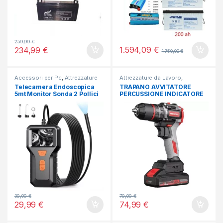
259,99
€
1.594,09
€
234,99
€
1.750,00
€
Accessori per Pc
,
Attrezzature
Attrezzature da Lavoro
,
da Lavoro
,
Telecamere
Bricolage
Telecamera Endoscopica
TRAPANO AVVITATORE
5mt Monitor Sonda 2 Pollici
PERCUSSIONE INDICATORE
Videocamera Impermeabile
CARICA BATTERIA LITIO LED
PERFORATORE
39,99
€
79,99
€
29,99
€
74,99
€