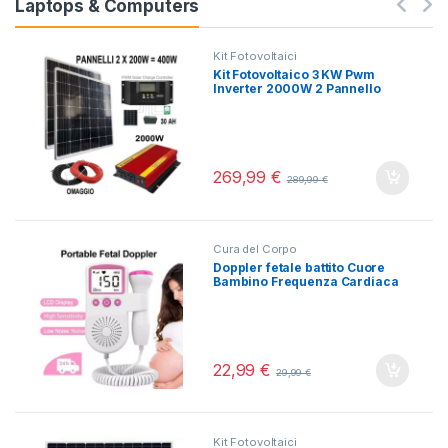
Laptops & Computers
Kit Fotovoltaici
Kit Fotovoltaico 3 KW Pwm
Inverter 2000W 2 Pannello
Solare 400W regolatore 50 AH
269,99
€
289,99
€
Cura del Corpo
Doppler fetale battito Cuore
Bambino Frequenza Cardiaca
Monitor Gravidanza Mamma
22,99
€
29,99
€
Kit Fotovoltaici