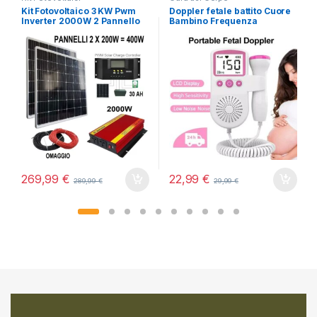
Kit Fotovoltaico 3 KW Pwm
Doppler fetale battito Cuore
Inverter 2000W 2 Pannello
Bambino Frequenza
Solare 400W regolatore 50
Cardiaca Monitor
AH
Gravidanza Mamma
269,99
€
22,99
€
289,99
€
29,99
€