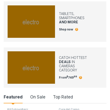
TABLETS,
SMARTPHONES
AND MORE
Shop now
CATCH HOTTEST
DEALS
IN
CAMERAS
CATEGORY
$
99
From
749
Product Carousel Tabs
Featured
On Sale
Top Rated
Kit Fotovoltaici
Cura del Corpo