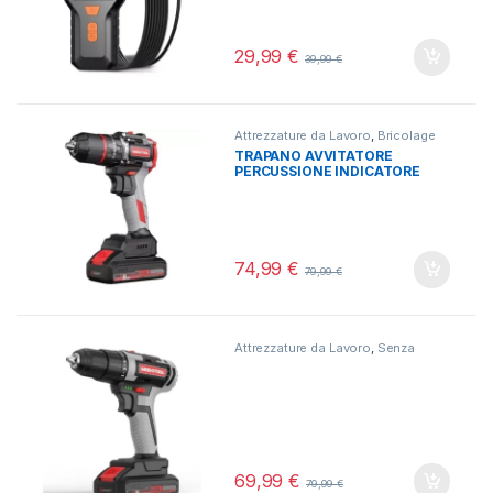
29,99
€
39,99
€
Attrezzature da Lavoro
,
Bricolage
TRAPANO AVVITATORE
PERCUSSIONE INDICATORE
CARICA BATTERIA LITIO LED
PERFORATORE
74,99
€
79,99
€
Attrezzature da Lavoro
,
Senza
categoria
69,99
€
79,99
€