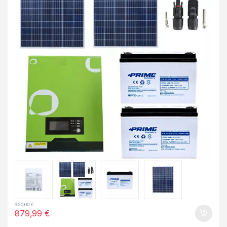
950,00
€
879,99
€