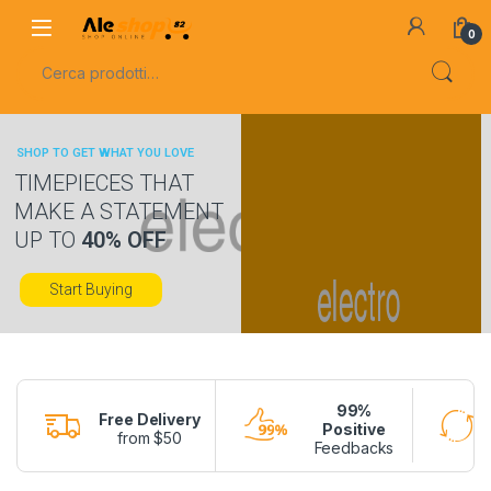
Skip to navigation
Skip to content
0
Cerca:
SHOP TO GET WHAT YOU LOVE
TIMEPIECES THAT
MAKE A STATEMENT
UP TO
40% OFF
Start Buying
99%
Free Delivery
Positive
from $50
Feedbacks