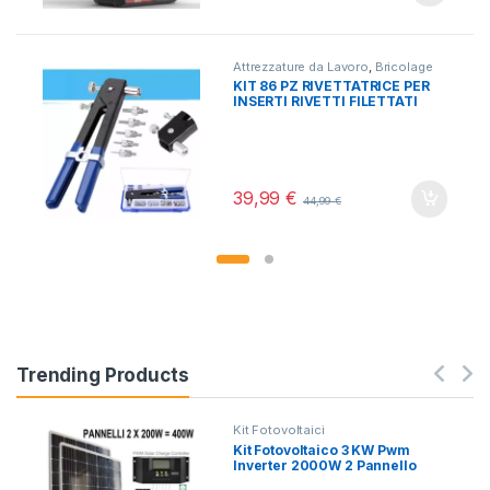
Attrezzature da Lavoro
,
Bricolage
KIT 86 PZ RIVETTATRICE PER
INSERTI RIVETTI FILETTATI
FILETTI M3 M4 M5 M6 M8
39,99
€
44,99
€
Trending Products
Kit Fotovoltaici
Kit Fotovoltaico 3 KW Pwm
Inverter 2000W 2 Pannello
Solare 400W regolatore 50 AH