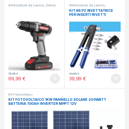
Attrezzature da Lavoro
,
Senza
Attrezzature da Lavoro
,
categoria
Bricolage
KIT 86 PZ RIVETTATRICE
PER INSERTI RIVETTI
FILETTATI FILETTI M3 M4 M5
M6 M8
79,99
€
44,99
€
69,99
€
39,99
€
Kit Fotovoltaici
KIT FOTOVOLTAICO 1KW PANNELLO SOLARE 200WATT
BATTERIA 100AH INVERTER MPPT 12V