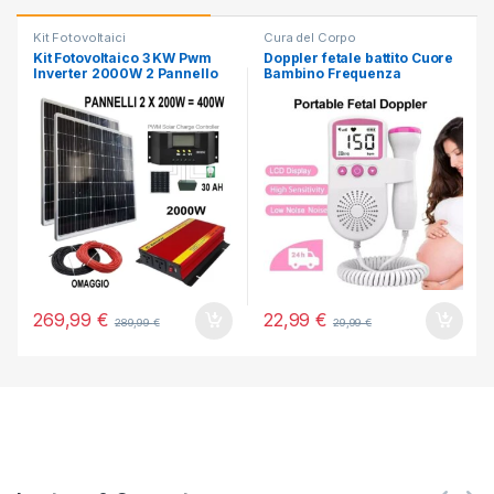
Kit Fotovoltaici
Cura del Corpo
Kit Fotovoltaico 3 KW Pwm
Doppler fetale battito Cuore
Inverter 2000W 2 Pannello
Bambino Frequenza
Solare 400W regolatore 50
Cardiaca Monitor
AH
Gravidanza Mamma
269,99
€
22,99
€
289,99
€
29,99
€