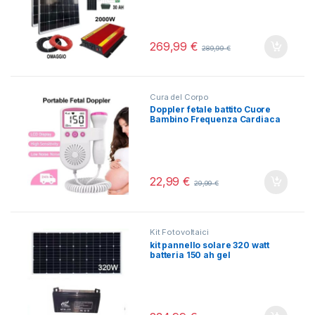
269,99
€
289,99
€
Cura del Corpo
Doppler fetale battito Cuore
Bambino Frequenza Cardiaca
Monitor Gravidanza Mamma
22,99
€
29,99
€
Kit Fotovoltaici
kit pannello solare 320 watt
batteria 150 ah gel