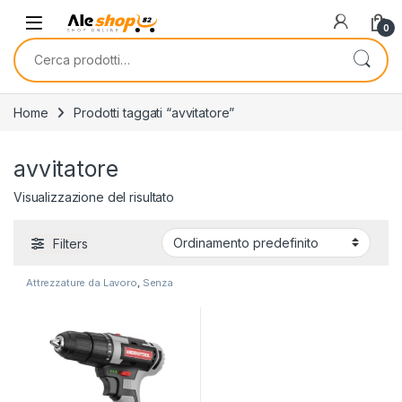
Skip to navigation
Skip to content
0
Cerca:
Home
Prodotti taggati “avvitatore”
avvitatore
Visualizzazione del risultato
Filters
Attrezzature da Lavoro
,
Senza
categoria