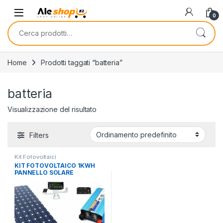
Skip to navigation
Skip to content
0
Cerca:
Home
Prodotti taggati “batteria”
batteria
Visualizzazione del risultato
Filters
Kit Fotovoltaici
KIT FOTOVOLTAICO 1KWH
PANNELLO SOLARE
100WATT BATTERIA 100 AH
AGM INVERTER ONDA PURA