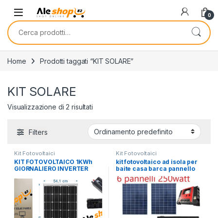
Skip to navigation
Skip to content
0
Cerca:
Home
Prodotti taggati “KIT SOLARE”
KIT SOLARE
Visualizzazione di 2 risultati
Filters
Kit Fotovoltaici
Kit Fotovoltaici
KIT FOTOVOLTAICO 1KWh
kit fotovoltaico ad isola per
GIORNALIERO INVERTER
baite casa barca pannello
2000W onda modificata
solare batteria inverter
PANNELLO ENERGIA SOLARE
regolatore
BATTERIA 100AH