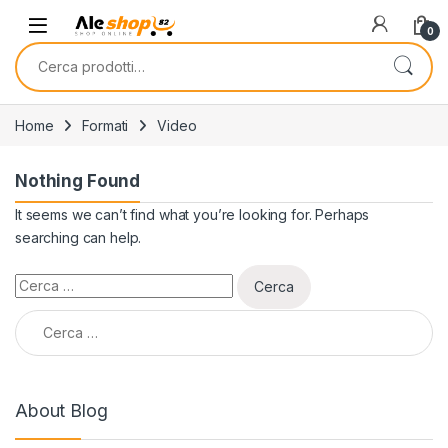
Skip to navigation
Skip to content
0
Cerca:
Home
Formati
Video
Nothing Found
It seems we can’t find what you’re looking for. Perhaps
searching can help.
Ricerca per:
Ricerca per:
About Blog